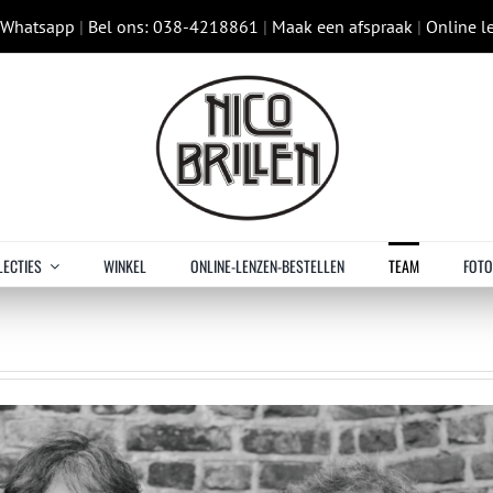
p Whatsapp
|
Bel ons: 038-4218861
|
Maak een afspraak
|
Online l
LECTIES
WINKEL
ONLINE-LENZEN-BESTELLEN
TEAM
FOTO