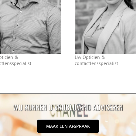
ticien &
Uw Opticien &
ctlensspecialist
contactlensspecialist
WIJ KUNNEN U VRIJBLIJVEND ADVISEREN
MAAK EEN AFSPRAAK