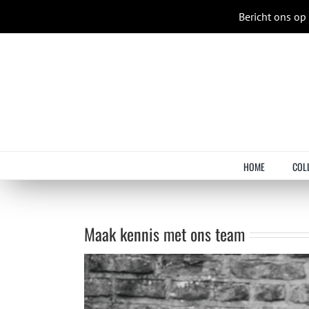
Ga
Bericht ons o
naar
inhoud
HOME
COL
Maak kennis met ons team