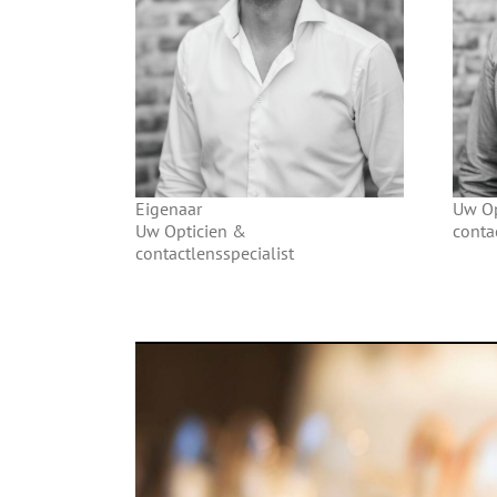
Eigenaar
Uw Op
Uw Opticien &
conta
contactlensspecialist