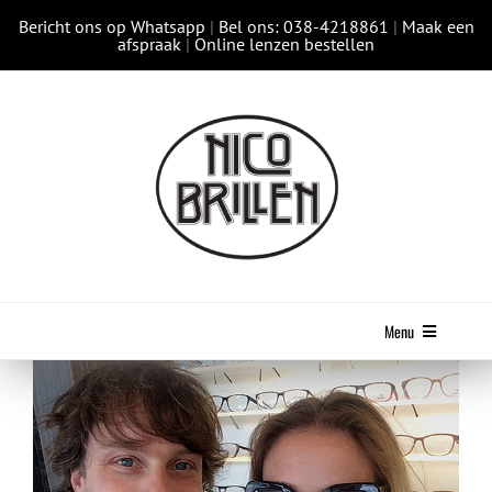
Ga
Bericht ons op Whatsapp
|
Bel ons: 038-4218861
|
Maak een
naar
afspraak
|
Online lenzen bestellen
inhoud
Menu
HOME
COLLECTIES