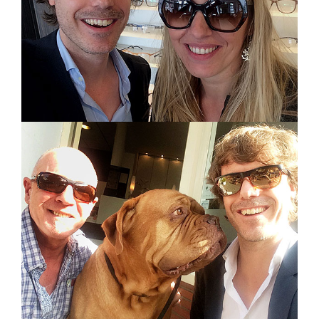
WINKEL
ONLINE-LENZEN-BESTELLEN
TEAM
FOTO’S
CONTACT