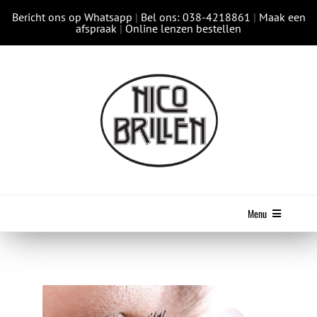
Ga
Bericht ons op Whatsapp
|
Bel ons: 038-4218861
|
Maak een
naar
afspraak
|
Online lenzen bestellen
inhoud
Menu
HOME
COLLECTIES